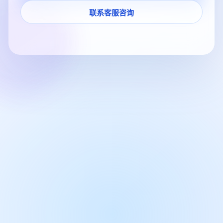
联系客服咨询