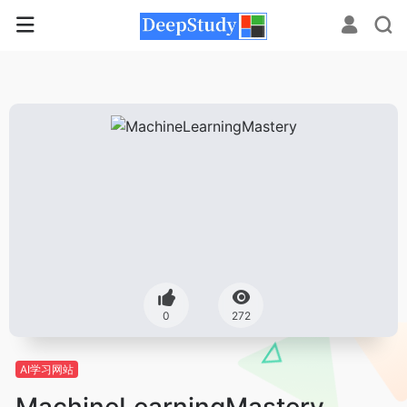
0
272
AI学习网站
MachineLearningMastery